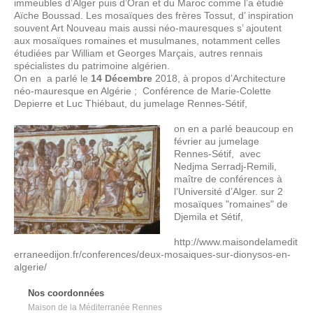
immeubles d’Alger puis d’Oran et du Maroc comme l’a étudié
Aïche Boussad. Les mosaïques des frères Tossut, d’ inspiration
souvent Art Nouveau mais aussi néo-mauresques s’ ajoutent
aux mosaïques romaines et musulmanes, notamment celles
étudiées par William et Georges Marçais, autres rennais
spécialistes du patrimoine algérien.
On en a parlé le
14 Décembre
2018, à propos d’Architecture
néo-mauresque en Algérie ; Conférence de Marie-Colette
Depierre et Luc Thiébaut, du jumelage Rennes-Sétif,
on en a parlé beaucoup en
février au jumelage
Rennes-Sétif, avec
Nedjma Serradj-Remili,
maître de conférences à
l’Université d’Alger. sur 2
mosaïques "romaines" de
Djemila et Sétif,
http://www.maisondelamedit
erraneedijon.fr/conferences/deux-mosaiques-sur-dionysos-en-
algerie/
Nos coordonnées
Maison de la Méditerranée Rennes